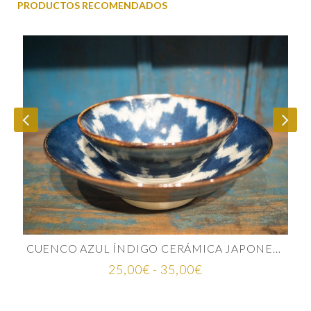
PRODUCTOS RECOMENDADOS
CUENCO AZUL ÍNDIGO CERÁMICA JAPONESA
Rango
25,00
€
-
35,00
€
de
precios: