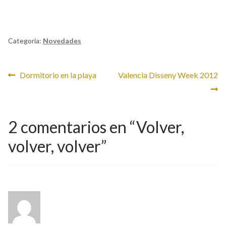
Categoría:
Novedades
Navegación
Anterior:
Siguiente:
Dormitorio en la playa
Valencia Disseny Week 2012
de
entradas
2 comentarios en “
Volver,
volver, volver
”