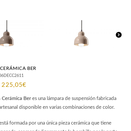
CERÁMICA BER
06DECC2611
El
El
225,05
€
precio
precio
 Cerámica Ber
es una lámpara de suspensión fabricada
original
actual
rtesanal disponible en varias combinaciones de color.
era:
es:
está formada por una única pieza cerámica que tiene
247,55€.
225,05€.