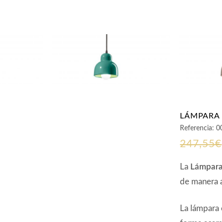
LÁMPARA 
Referencia:
0
247,55
€
La
Lámpara
de manera a
La lámpara 