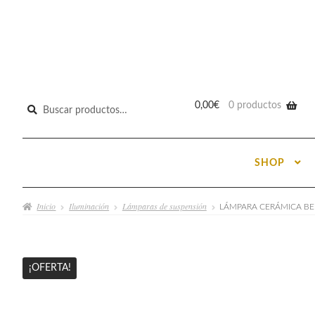
Buscar
0,00
€
0 productos
por:
SHOP
Inicio
Iluminación
Lámparas de suspensión
LÁMPARA CERÁMICA BE
¡OFERTA!