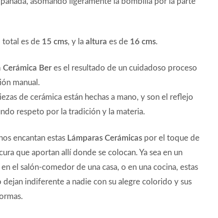
panada, asomando ligeramente la bombilla por la parte
o
total es de
15 cms
, y la
altura
es de
16 cms
.
 Cerámica Ber
es el resultado de un cuidadoso proceso
ión manual.
iezas de cerámica están hechas a mano, y son el reflejo
ndo respeto por la tradición y la materia.
nos encantan estas
Lámparas Cerámicas
por el toque de
scura que aportan allí donde se colocan. Ya sea en un
 en el salón-comedor de una casa, o en una cocina, estas
 dejan indiferente a nadie con su alegre colorido y sus
formas.