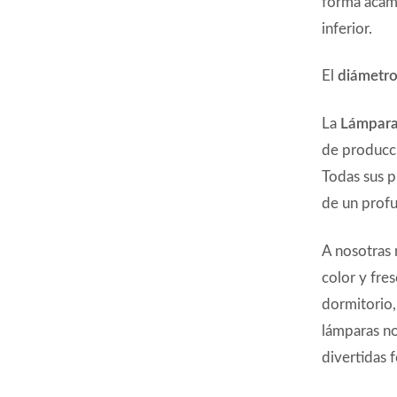
forma acam
inferior.
El
diámetr
La
Lámpara
de producc
Todas sus p
de un profu
A nosotras 
color y fre
dormitorio,
lámparas no
divertidas 