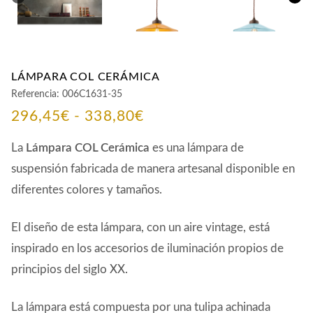
LÁMPARA COL CERÁMICA
Referencia:
006C1631-35
Rango
296,45
€
-
338,80
€
de
La
Lámpara COL Cerámica
es una lámpara de
precios:
suspensión fabricada de manera artesanal disponible en
diferentes colores y tamaños.
desde
296,45€
El diseño de esta lámpara, con un aire vintage, está
hasta
inspirado en los accesorios de iluminación propios de
338,80€
principios del siglo XX.
La lámpara está compuesta por una tulipa achinada