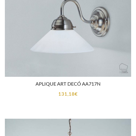
167,97€
APLIQUE ART DECÓ AA717N
131,18
€