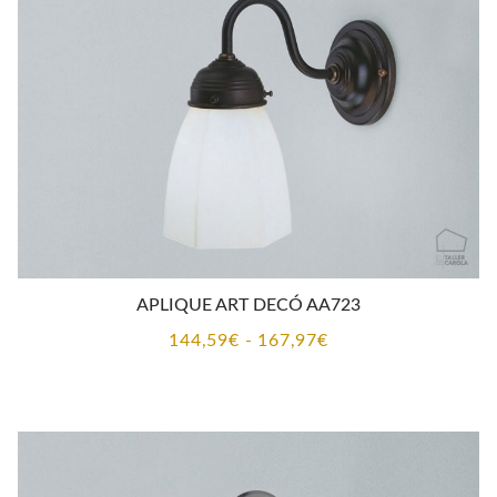
APLIQUE ART DECÓ AA723
Rango
144,59
€
-
167,97
€
de
precios:
desde
144,59€
hasta