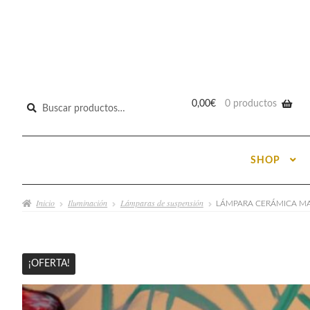
Buscar
0,00
€
0 productos
por:
SHOP
Inicio
Iluminación
Lámparas de suspensión
LÁMPARA CERÁMICA M
¡OFERTA!