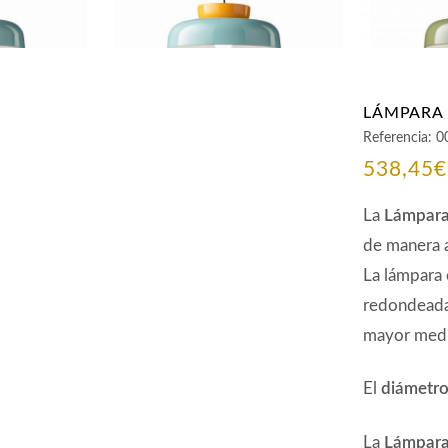
LÁMPARA
Referencia:
0
538,45
€
La
Lámpara
de manera a
La lámpara
redondeada
mayor medi
El
diámetr
La
Lámpara