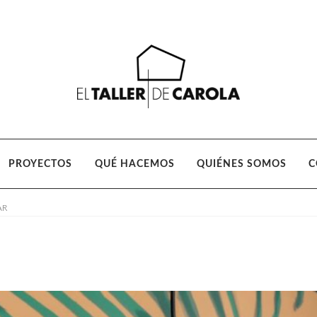
Ir
Ir
a
al
la
contenido
navegación
PROYECTOS
QUÉ HACEMOS
QUIÉNES SOMOS
C
AR