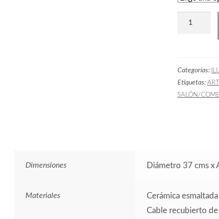
Lámpara
Cerámica
Mar
cantidad
Categorías:
IL
Etiquetas:
AR
SALÓN/COM
Dimensiones
Diámetro 37 cms x 
Materiales
Cerámica esmaltada
Cable recubierto de