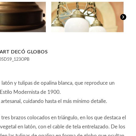
ART DECÓ GLOBOS
05D59_123OPB
latón y tulipas de opalina blanca, que reproduce un
Estilo Modernista de 1900.
 artesanal, cuidando hasta el más mínimo detalle.
tres brazos colocados en triángulo, en los que destaca el
egetal en latón, con el cable de tela entrelazado. De los
en las tulipas de opalina en forma de globo que ocultan