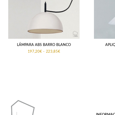
LÁMPARA ABS BARRO BLANCO
APLI
Rango
197,20
€
-
223,85
€
de
precios:
desde
197,20€
hasta
223,85€
INFORMAC