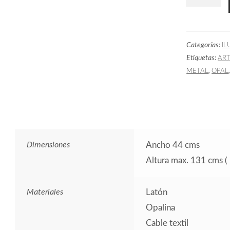
Art
Decó
Globos
Categorías:
IL
cantidad
Etiquetas:
AR
,
METAL
OPAL
Dimensiones
Ancho 44 cms
Altura max. 131 cms ( 
Materiales
Latón
Opalina
Cable textil