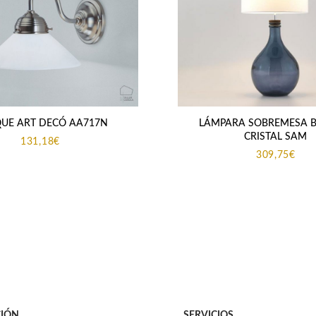
QUE ART DECÓ AA717N
LÁMPARA SOBREMESA B
CRISTAL SAM
131,18
€
309,75
€
IÓN
SERVICIOS