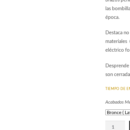
las bombill
época.
Destaca no 
materiales 
eléctrico f
Desprende u
son cerrada
TIEMPO DE E
Acabados Me
Lámpara