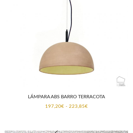
197,20€
hasta
223,85€
LÁMPARA ABS BARRO TERRACOTA
Rango
197,20
€
-
223,85
€
de
precios:
desde