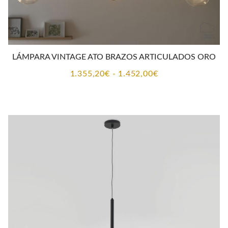
LÁMPARA VINTAGE ATO BRAZOS ARTICULADOS ORO
Rango
1.355,20
€
-
1.452,00
€
de
precios:
desde
1.355,20€
hasta
1.452,00€