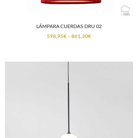
LÁMPARA CUERDAS DRU 02
Rango
598,95
€
-
861,30
€
de
precios:
desde
598,95€
hasta
861,30€