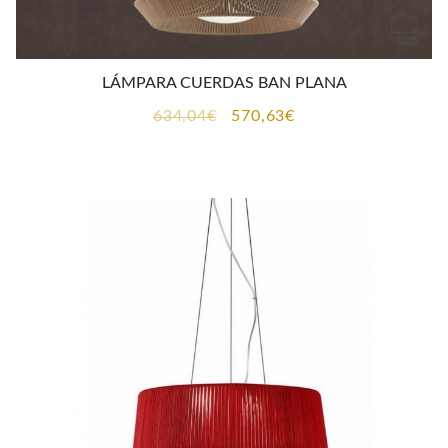
LÁMPARA CUERDAS BAN PLANA
El
El
634,04
€
570,63
€
precio
precio
original
actual
era:
es:
634,04€.
570,63€.