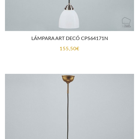
LÁMPARA ART DECÓ CPS64171N
155,50
€