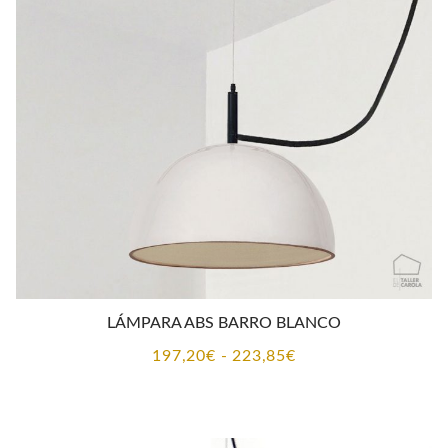
CONTACTO
LÁMPARA ABS BARRO BLANCO
Rango
197,20
€
-
223,85
€
de
precios:
desde