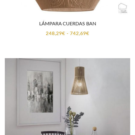
LÁMPARA CUERDAS BAN
Rango
248,29
€
-
742,69
€
de
precios:
desde
248,29€
hasta
742,69€