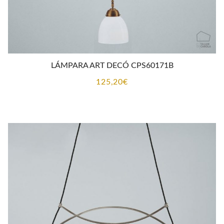
LÁMPARA ART DECÓ CPS60171B
125,20
€