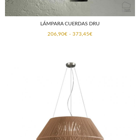
LÁMPARA CUERDAS DRU
Rango
206,90
€
-
373,45
€
de
precios:
desde
206,90€
hasta
373,45€