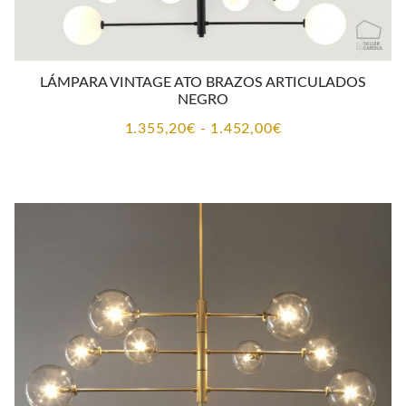
LÁMPARA VINTAGE ATO BRAZOS ARTICULADOS
NEGRO
Rango
1.355,20
€
-
1.452,00
€
de
precios:
desde
1.355,20€
hasta
1.452,00€