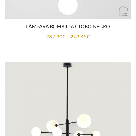
LÁMPARA BOMBILLA GLOBO NEGRO
Rango
232,30
€
-
273,45
€
de
precios:
desde
232,30€
hasta
273,45€