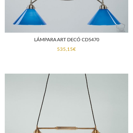
LÁMPARA ART DECÓ CD5470
535,15
€