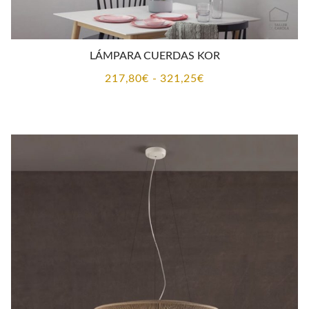
LÁMPARA CUERDAS KOR
Rango
217,80
€
-
321,25
€
de
precios:
desde
217,80€
hasta
321,25€