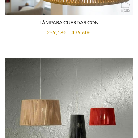
LÁMPARA CUERDAS CON
Rango
259,18
€
-
435,60
€
de
precios:
desde
259,18€
hasta
435,60€