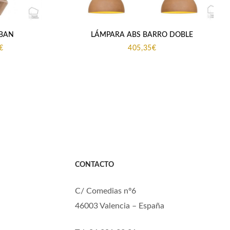
 BAN
LÁMPARA ABS BARRO DOBLE
Rango
€
405,35
€
de
precios:
desde
248,29€
hasta
742,69€
CONTACTO
C/ Comedias nº6
46003 Valencia – España