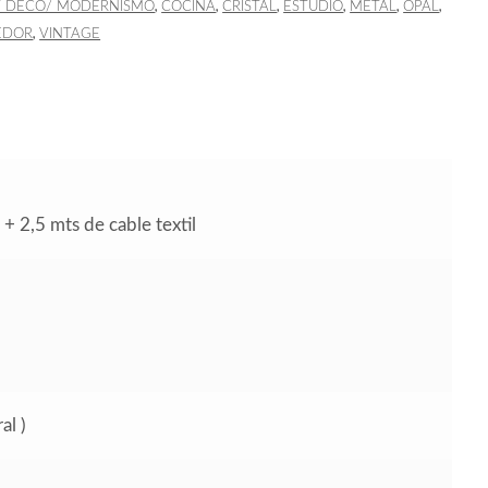
,
,
,
,
,
,
T DECÓ/ MODERNISMO
COCINA
CRISTAL
ESTUDIO
METAL
OPAL
,
EDOR
VINTAGE
 + 2,5 mts de cable textil
al )