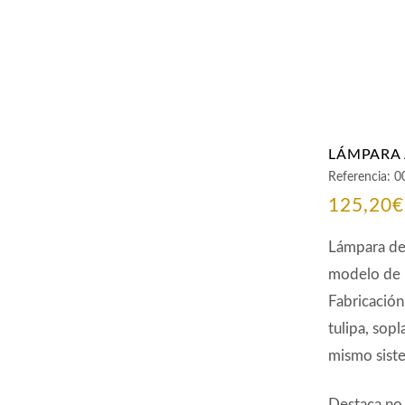
LÁMPARA 
Referencia:
0
125,20
€
Lámpara de 
modelo de E
Fabricación
tulipa, sop
mismo siste
Destaca no 