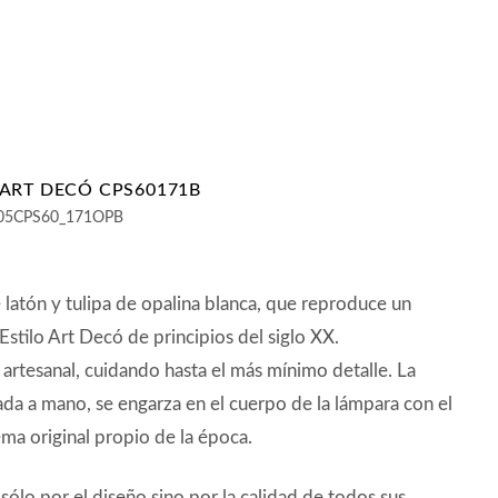
ART DECÓ CPS60171B
05CPS60_171OPB
latón y tulipa de opalina blanca, que reproduce un
stilo Art Decó de principios del siglo XX.
 artesanal, cuidando hasta el más mínimo detalle. La
lada a mano, se engarza en el cuerpo de la lámpara con el
ma original propio de la época.
sólo por el diseño sino por la calidad de todos sus