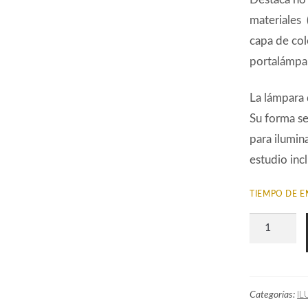
materiales 
capa de col
portalámpar
La lámpara 
Su forma se
para ilumina
estudio inc
TIEMPO DE E
Lámpara
Art
Decó
CPS60171B
Categorías:
IL
cantidad