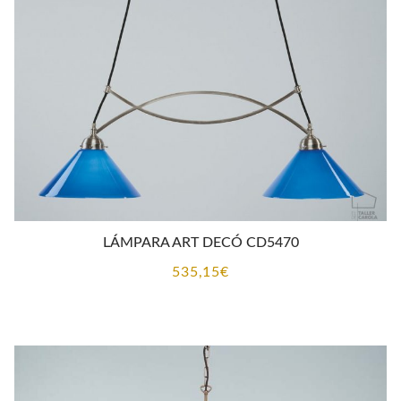
LÁMPARA ART DECÓ CD5470
535,15
€