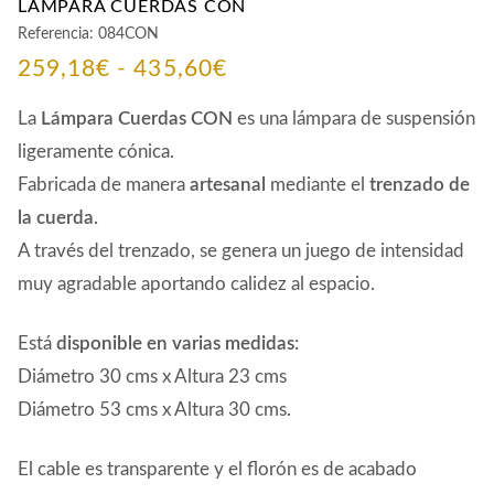
LÁMPARA CUERDAS CON
Referencia:
084CON
Rango
259,18
€
-
435,60
€
de
La
Lámpara Cuerdas CON
es una lámpara de suspensión
precios:
ligeramente cónica.
Fabricada de manera
artesanal
mediante el
trenzado de
desde
la cuerda.
259,18€
A través del trenzado, se genera un juego de intensidad
hasta
muy agradable aportando calidez al espacio.
435,60€
Está
disponible en varias medidas
:
Diámetro 30 cms x Altura 23 cms
Diámetro 53 cms x Altura 30 cms.
El cable es transparente y el florón es de acabado