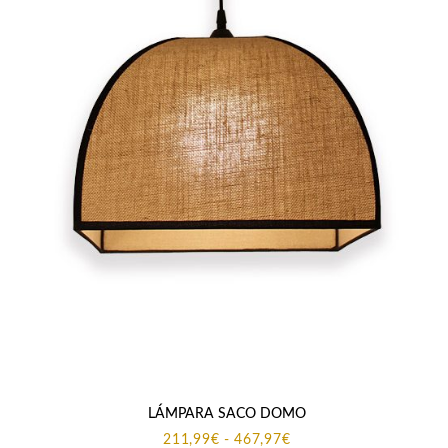
LÁMPARA SACO DOMO
Rango
211,99
€
-
467,97
€