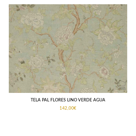
425,90€
hasta
778,10€
TELA PAL FLORES LINO VERDE AGUA
142,00
€