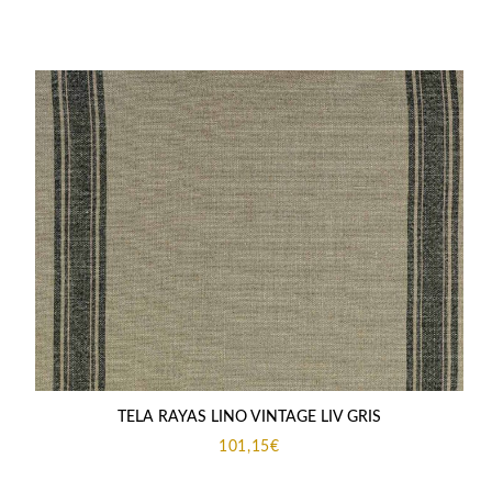
precios:
desde
406,00€
hasta
638,00€
TELA RAYAS LINO VINTAGE LIV GRIS
101,15
€