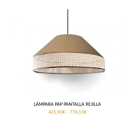
LÁMPARA PAP PANTALLA REJILLA
Rango
425,90
€
-
778,10
€
de
precios:
desde