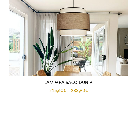
LÁMPARA SACO DUNIA
Rango
215,60
€
-
283,90
€
de
precios:
desde
215,60€
hasta
283,90€