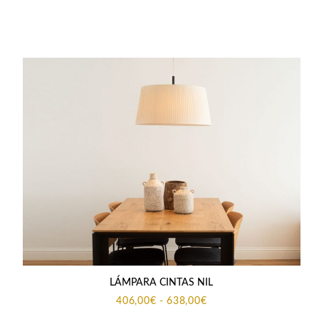
de
precios:
desde
211,99€
hasta
467,97€
LÁMPARA CINTAS NIL
Rango
406,00
€
-
638,00
€
de