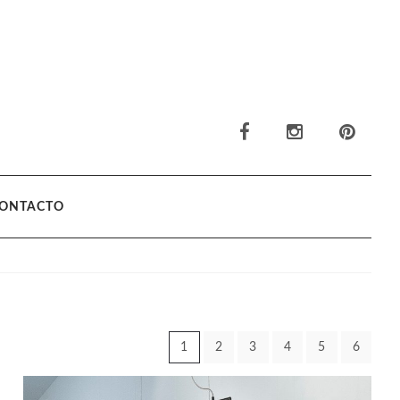
ONTACTO
1
2
3
4
5
6