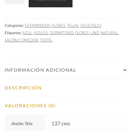
PAL
Flores
Lino
Categorías:
,
,
,
ESTAMPADOS
FLORES
TELAS
VEGETALES
Azul
Etiquetas:
,
,
,
,
,
,
AZUL
AZULES
DORMITORIO
FLORES
LINO
NATURAL
cantidad
,
SALÓN/COMEDOR
TEXTIL
INFORMACIÓN ADICIONAL
DESCRIPCIÓN
VALORACIONES (0)
Ancho Tela
137 cms