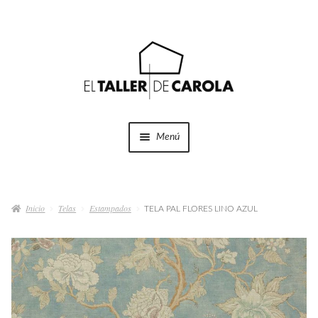
Ir
Ir
a
al
la
contenido
navegación
Menú
SHOP
Expandi
el
Inicio
Telas
Estampados
menú
TELA PAL FLORES LINO AZUL
PROYECTOS
hijo
QUÉ HACEMOS
QUIÉNES SOMOS