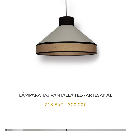
425,90€
hasta
778,10€
LÁMPARA TAJ PANTALLA TELA ARTESANAL
Rango
218,95
€
-
300,00
€
de
precios:
desde