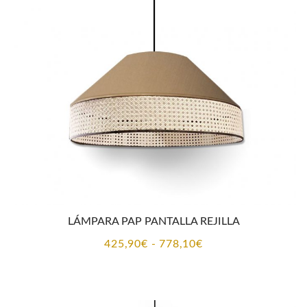
CONTACTO
LÁMPARA PAP PANTALLA REJILLA
Rango
425,90
€
-
778,10
€
de
precios:
desde