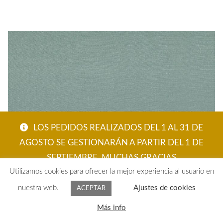
LOS PEDIDOS REALIZADOS DEL 1 AL 31 DE
AGOSTO SE GESTIONARÁN A PARTIR DEL 1 DE
SEPTIEMBRE. MUCHAS GRACIAS
Utilizamos cookies para ofrecer la mejor experiencia al usuario en
ACEPTAR
nuestra web.
Ajustes de cookies
ACEPTAR
TELA LISA GOT LINO AZUL
0
Más info
Buscar
95,10
€