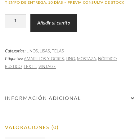
TIEMPO DE ENTREGA: 10 DÍAS – PREVIA CONSULTA DE STOCK
Tela
Añadir al carrito
Lisa
GOT
Lino
Categorías:
,
,
LINOS
LISAS
TELAS
Mostaza
Etiquetas:
,
,
,
,
AMARILLOS Y OCRES
LINO
MOSTAZA
NÓRDICO
cantidad
,
,
RÚSTICO
TEXTIL
VINTAGE
INFORMACIÓN ADICIONAL
VALORACIONES (0)