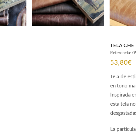
TELA CHE
Referencia:
0
53,80
€
Tela
de est
en tono mar
Inspirada e
esta tela no
desgastada
La particul