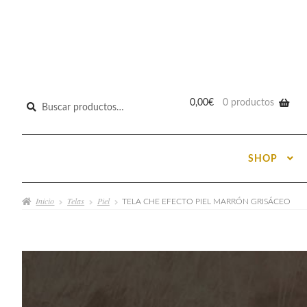
Buscar
0,00
€
0 productos
por:
SHOP
Inicio
Telas
Piel
TELA CHE EFECTO PIEL MARRÓN GRISÁCEO