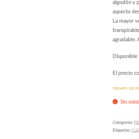
algodón y p
aspecto des
La mayor ve
transpirabl
agradable. 
Disponible 
El precio c
TIEMPO DE E
Sin exis
Categorías:
PI
Etiquetas:
CU