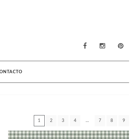
ONTACTO
1
2
3
4
…
7
8
9