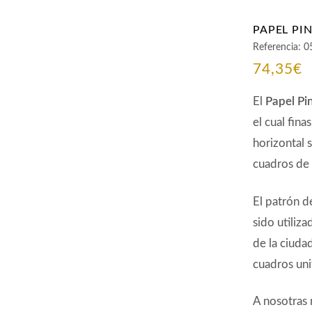
PAPEL PI
Referencia:
0
74,35
€
El
Papel P
el cual fin
horizontal 
cuadros de 
El patrón 
sido utiliz
de la ciuda
cuadros un
A nosotras 