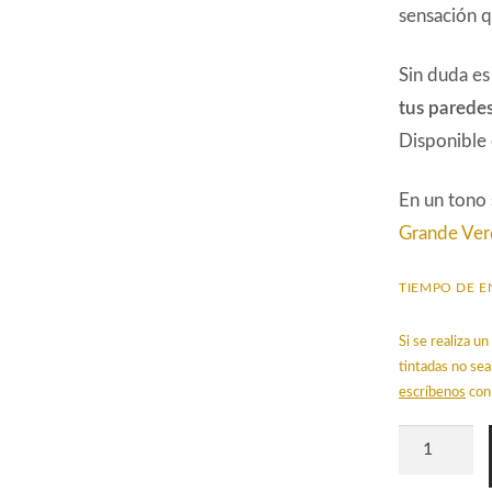
sensación q
Sin duda e
tus parede
Disponible
En un tono
Grande Ve
TIEMPO DE E
Si se realiza 
tintadas no sea
escríbenos
con 
Papel
Pintado