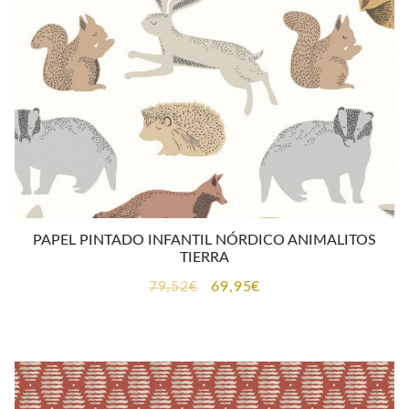
PAPEL PINTADO INFANTIL NÓRDICO ANIMALITOS
TIERRA
El
El
79,52
€
69,95
€
precio
precio
original
actual
era:
es:
79,52€.
69,95€.