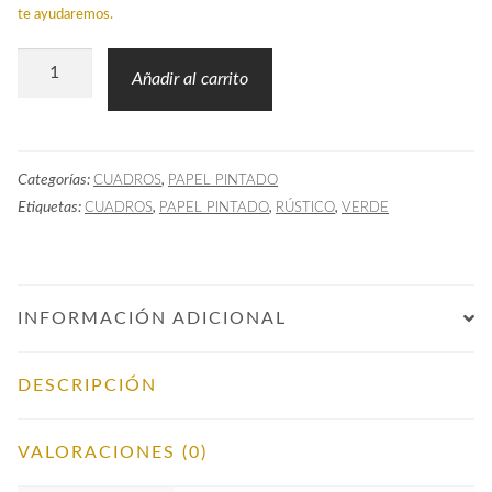
te ayudaremos.
Papel
Añadir al carrito
Pintado
VICHY
Grande
Categorías:
,
CUADROS
PAPEL PINTADO
Verde
Etiquetas:
,
,
,
CUADROS
PAPEL PINTADO
RÚSTICO
VERDE
cantidad
INFORMACIÓN ADICIONAL
DESCRIPCIÓN
VALORACIONES (0)