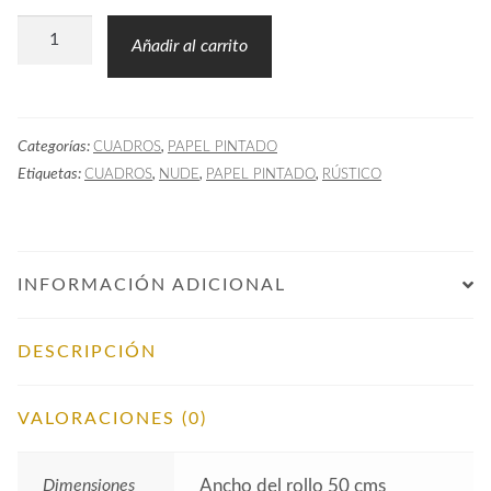
Papel
Añadir al carrito
Pintado
VICHY
Grande
Categorías:
,
CUADROS
PAPEL PINTADO
Arena
Etiquetas:
,
,
,
CUADROS
NUDE
PAPEL PINTADO
RÚSTICO
cantidad
INFORMACIÓN ADICIONAL
DESCRIPCIÓN
VALORACIONES (0)
Dimensiones
Ancho del rollo 50 cms