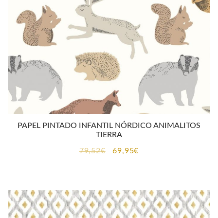
PAPEL PINTADO INFANTIL NÓRDICO ANIMALITOS
TIERRA
El
El
79,52
€
69,95
€
precio
precio
original
actual
era:
es:
79,52€.
69,95€.