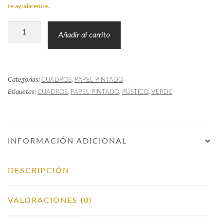
te ayudaremos.
Papel
Añadir al carrito
Pintado
VICHY
Pequeño
Categorías:
,
CUADROS
PAPEL PINTADO
Menta
Etiquetas:
,
,
,
CUADROS
PAPEL PINTADO
RÚSTICO
VERDE
cantidad
INFORMACIÓN ADICIONAL
DESCRIPCIÓN
VALORACIONES (0)