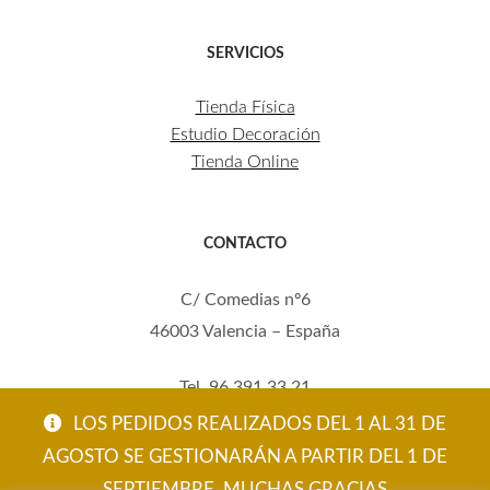
SERVICIOS
Tienda Física
Estudio Decoración
Tienda Online
CONTACTO
C/ Comedias nº6
46003 Valencia – España
Tel. 96 391 33 21
Mov. 620 123 461
LOS PEDIDOS REALIZADOS DEL 1 AL 31 DE
carola@eltallerdecarola.com
AGOSTO SE GESTIONARÁN A PARTIR DEL 1 DE
SEPTIEMBRE. MUCHAS GRACIAS