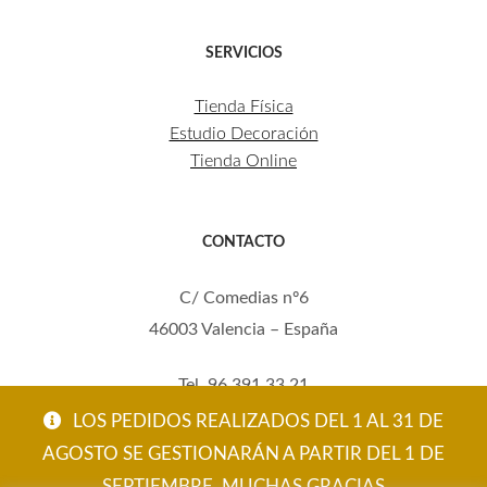
SERVICIOS
Tienda Física
Estudio Decoración
Tienda Online
CONTACTO
C/ Comedias nº6
46003 Valencia – España
Tel. 96 391 33 21
Mov. 620 123 461
LOS PEDIDOS REALIZADOS DEL 1 AL 31 DE
carola@eltallerdecarola.com
AGOSTO SE GESTIONARÁN A PARTIR DEL 1 DE
SEPTIEMBRE. MUCHAS GRACIAS