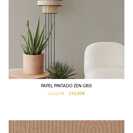
PAPEL PINTADO ZEN GRIS
El
El
125,04
€
110,00
€
precio
precio
original
actual
era:
es:
125,04€.
110,00€.