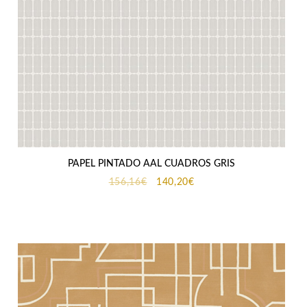
PAPEL PINTADO AAL CUADROS GRIS
El
El
156,16
€
140,20
€
precio
precio
original
actual
era:
es:
156,16€.
140,20€.