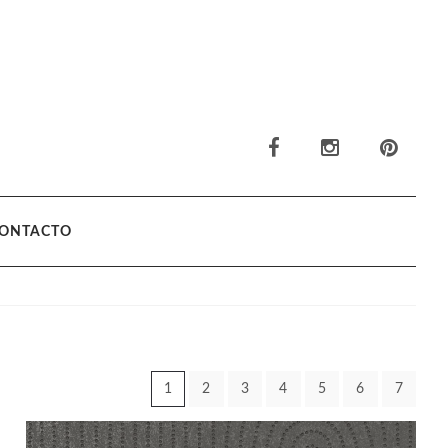
ONTACTO
1
2
3
4
5
6
7