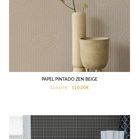
PAPEL PINTADO ZEN BEIGE
El
El
125,04
€
110,00
€
precio
precio
original
actual
era:
es:
125,04€.
110,00€.