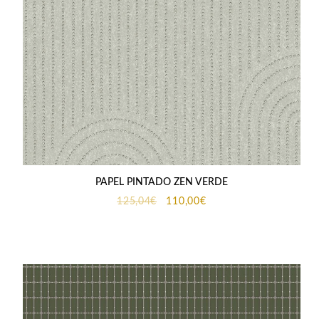
PAPEL PINTADO ZEN VERDE
El
El
125,04
€
110,00
€
precio
precio
original
actual
era:
es:
125,04€.
110,00€.