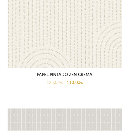
PAPEL PINTADO ZEN CREMA
El
El
125,04
€
110,00
€
precio
precio
original
actual
era:
es:
125,04€.
110,00€.