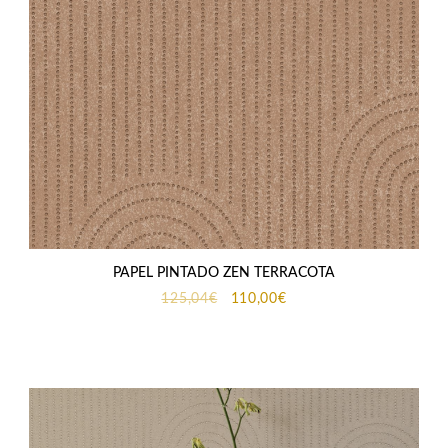
PAPEL PINTADO ZEN TERRACOTA
El
El
125,04
€
110,00
€
precio
precio
original
actual
era:
es:
125,04€.
110,00€.