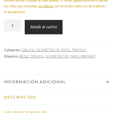
posible que las tintadas no sean iguales. Si tienes alguna duda para calcular
los rollos que necesitas,
escríbenos
con en ancho x alto cms de la pared y
te ayudaremos.
Papel
Añadir al carrito
Pintado
ZEN
Crema
Categorías:
,
,
DIBUJOS
GEOMÉTRICOS
PAPEL PINTADO
cantidad
Etiquetas:
,
,
,
BEIGE
DIBUJOS
GEOMÉTRICOS
PAPEL PINTADO
INFORMACIÓN ADICIONAL
DESCRIPCIÓN
VALORACIONES (0)