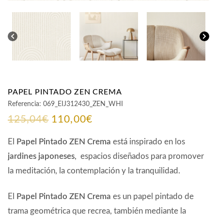
PAPEL PINTADO ZEN CREMA
Referencia:
069_EIJ312430_ZEN_WHI
El
El
125,04
€
110,00
€
precio
precio
El
Papel Pintado ZEN Crema
está inspirado en los
original
actual
jardines japoneses
, espacios diseñados para promover
la meditación, la contemplación y la tranquilidad.
era:
es:
125,04€.
110,00€.
El
Papel Pintado ZEN Crema
es un papel pintado de
trama geométrica que recrea, también mediante la