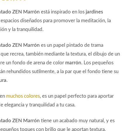
precio
precio
ntado ZEN Marrón
está inspirado en los
jardines
original
actual
 espacios diseñados para promover la meditación, la
ón y la tranquilidad.
era:
es:
125,04€.
110,00€.
intado ZEN Marrón
es un papel pintado de trama
que recrea, también mediante la textura, el dibujo de un
obre un fondo de arena de color
marrón
. Los pequeños
stán rehundidos sutilmente, a la par que el fondo tiene su
ura
.
 en
muchos colores
, es un papel perfecto para aportar
e elegancia y tranquilidad a tu casa.
intado ZEN Marrón
tiene un acabado muy natural, y es
equeños toques con brillo que le aportan textura.