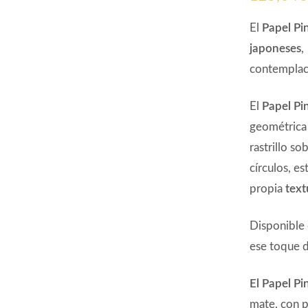
El
Papel Pi
japoneses
,
contemplaci
El
Papel P
geométrica 
rastrillo s
círculos, e
propia
text
Disponible
ese toque d
El Papel P
mate, con p