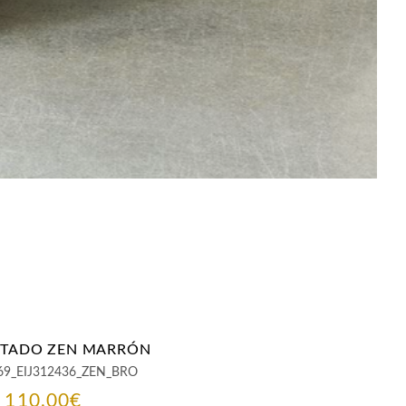
NTADO ZEN MARRÓN
69_EIJ312436_ZEN_BRO
El
El
110,00
€