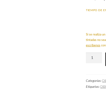
TIEMPO DE E
Si se realiza 
tintadas no sea
escríbenos
con 
Papel
Pintado
ZEN
Marrón
Categorías:
DI
cantidad
Etiquetas:
DIB