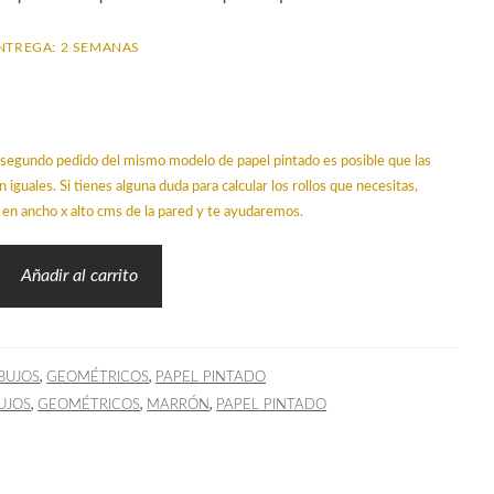
NTREGA: 2 SEMANAS
un segundo pedido del mismo modelo de papel pintado es posible que las
n iguales. Si tienes alguna duda para calcular los rollos que necesitas,
en ancho x alto cms de la pared y te ayudaremos.
Añadir al carrito
,
,
BUJOS
GEOMÉTRICOS
PAPEL PINTADO
,
,
,
UJOS
GEOMÉTRICOS
MARRÓN
PAPEL PINTADO