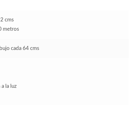
52 cms
10 metros
ibujo cada 64 cms
a la luz