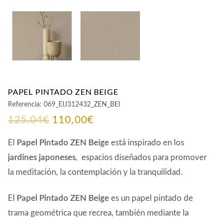
PAPEL PINTADO ZEN BEIGE
Referencia:
069_EIJ312432_ZEN_BEI
El
El
125,04
€
110,00
€
precio
precio
El
Papel Pintado ZEN Beige
está inspirado en los
original
actual
jardines japoneses
, espacios diseñados para promover
la meditación, la contemplación y la tranquilidad.
era:
es:
125,04€.
110,00€.
El
Papel Pintado ZEN Beige
es un papel pintado de
trama geométrica que recrea, también mediante la