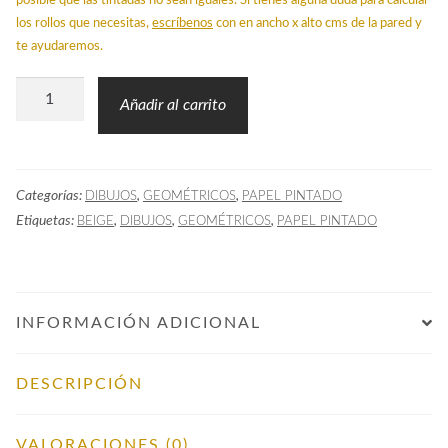
posible que las tintadas no sean iguales. Si tienes alguna duda para calcular
los rollos que necesitas,
escríbenos
con en ancho x alto cms de la pared y
te ayudaremos.
Papel
Añadir al carrito
Pintado
ZEN
Beige
Categorías:
,
,
DIBUJOS
GEOMÉTRICOS
PAPEL PINTADO
cantidad
Etiquetas:
,
,
,
BEIGE
DIBUJOS
GEOMÉTRICOS
PAPEL PINTADO
INFORMACIÓN ADICIONAL
DESCRIPCIÓN
VALORACIONES (0)