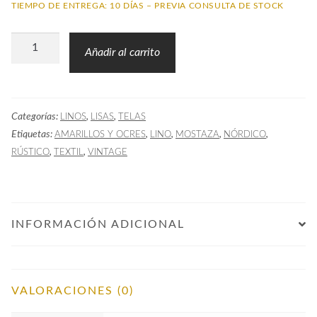
TIEMPO DE ENTREGA: 10 DÍAS – PREVIA CONSULTA DE STOCK
Tela
Añadir al carrito
Lisa
GOT
Lino
Categorías:
,
,
LINOS
LISAS
TELAS
Amarillo
Etiquetas:
,
,
,
,
AMARILLOS Y OCRES
LINO
MOSTAZA
NÓRDICO
cantidad
,
,
RÚSTICO
TEXTIL
VINTAGE
INFORMACIÓN ADICIONAL
VALORACIONES (0)