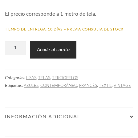
El precio corresponde a 1 metro de tela.
TIEMPO DE ENTREGA: 10 DÍAS – PREVIA CONSULTA DE STOCK
Tela
Añadir al carrito
Terciopelo
TRO
Azul
Categorías:
,
,
LISAS
TELAS
TERCIOPELOS
cantidad
Etiquetas:
,
,
,
,
AZULES
CONTEMPORÁNEO
FRANCÉS
TEXTIL
VINTAGE
INFORMACIÓN ADICIONAL