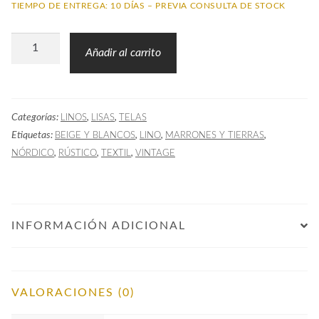
TIEMPO DE ENTREGA: 10 DÍAS – PREVIA CONSULTA DE STOCK
Tela
Añadir al carrito
Lisa
GOT
Lino
Categorías:
,
,
LINOS
LISAS
TELAS
Piedra
Etiquetas:
,
,
,
BEIGE Y BLANCOS
LINO
MARRONES Y TIERRAS
cantidad
,
,
,
NÓRDICO
RÚSTICO
TEXTIL
VINTAGE
INFORMACIÓN ADICIONAL
VALORACIONES (0)