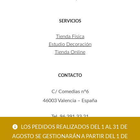
SERVICIOS
Tienda Física
Estudio Decoración
Tienda Online
CONTACTO
C/ Comedias nº6
46003 Valencia – España
Tel. 96 391 33 21
Mov. 620 123 461
LOS PEDIDOS REALIZADOS DEL 1 AL 31 DE
carola@eltallerdecarola.com
AGOSTO SE GESTIONARÁN A PARTIR DEL 1 DE