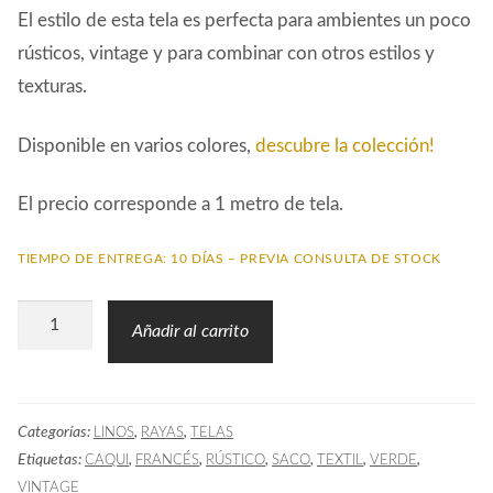
El estilo de esta tela es perfecta para ambientes un poco
rústicos, vintage y para combinar con otros estilos y
texturas.
Disponible en varios colores,
descubre la colección!
El precio corresponde a 1 metro de tela.
TIEMPO DE ENTREGA: 10 DÍAS – PREVIA CONSULTA DE STOCK
Tela
Añadir al carrito
Rayas
Lino
Vintage
Categorías:
,
,
LINOS
RAYAS
TELAS
LIV
Etiquetas:
,
,
,
,
,
,
CAQUI
FRANCÉS
RÚSTICO
SACO
TEXTIL
VERDE
Caqui
VINTAGE