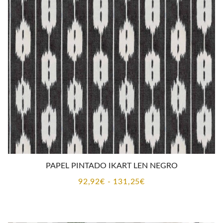
92,92€
hasta
131,25€
PAPEL PINTADO IKART LEN NEGRO
Rango
92,92
€
-
131,25
€
de
precios: