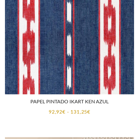
92,92€
hasta
131,25€
PAPEL PINTADO IKART KEN AZUL
Rango
92,92
€
-
131,25
€
de
precios:
desde