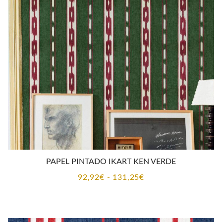
92,92€
hasta
131,25€
PAPEL PINTADO IKART KEN VERDE
Rango
92,92
€
-
131,25
€
de
precios:
desde