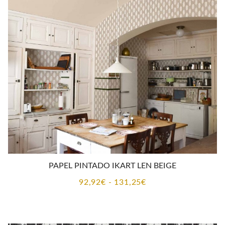
92,92€
hasta
131,25€
PAPEL PINTADO IKART LEN BEIGE
Rango
92,92
€
-
131,25
€
de
precios:
desde