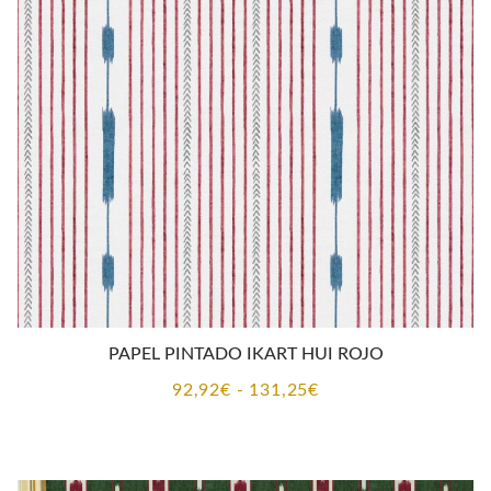
CONTACTO
PAPEL PINTADO IKART HUI ROJO
Rango
92,92
€
-
131,25
€
de
precios:
desde