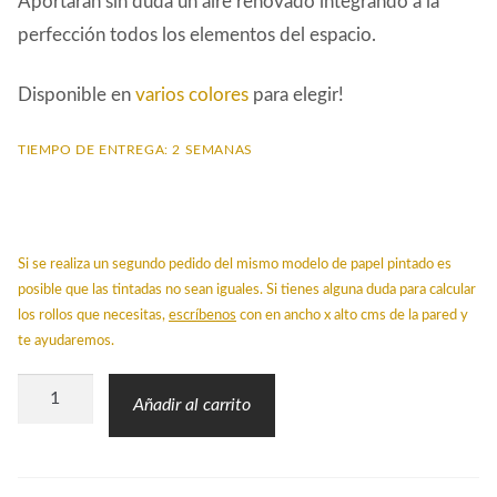
Aportarán sin duda un aire renovado integrando a la
perfección todos los elementos del espacio.
Disponible en
varios colores
para elegir!
TIEMPO DE ENTREGA: 2 SEMANAS
Si se realiza un segundo pedido del mismo modelo de papel pintado es
posible que las tintadas no sean iguales. Si tienes alguna duda para calcular
los rollos que necesitas,
escríbenos
con en ancho x alto cms de la pared y
te ayudaremos.
Papel
Añadir al carrito
Pintado
STR
Franja