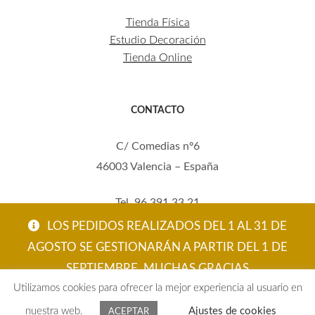
Tienda Física
Estudio Decoración
Tienda Online
CONTACTO
C/ Comedias nº6
46003 Valencia – España
Tel. 96 391 33 21
Mov. 620 123 461
LOS PEDIDOS REALIZADOS DEL 1 AL 31 DE
carola@eltallerdecarola.com
AGOSTO SE GESTIONARÁN A PARTIR DEL 1 DE
SEPTIEMBRE. MUCHAS GRACIAS
© El Taller de Carola 2026
Utilizamos cookies para ofrecer la mejor experiencia al usuario en
ACEPTAR
nuestra web.
Ajustes de cookies
ACEPTAR