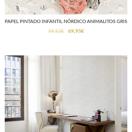
PAPEL PINTADO INFANTIL NÓRDICO ANIMALITOS GRIS
El
El
79,52
€
69,95
€
precio
precio
original
actual
era:
es:
79,52€.
69,95€.