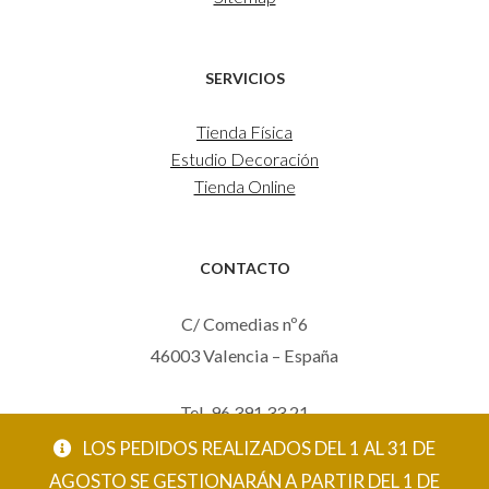
SERVICIOS
Tienda Física
Estudio Decoración
Tienda Online
CONTACTO
C/ Comedias nº6
46003 Valencia – España
Tel. 96 391 33 21
Mov. 620 123 461
LOS PEDIDOS REALIZADOS DEL 1 AL 31 DE
carola@eltallerdecarola.com
AGOSTO SE GESTIONARÁN A PARTIR DEL 1 DE