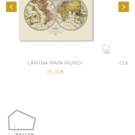
Rango
25,00
€
-
35,00
€
de
precios:
desde
25,00€
hasta
35,00€