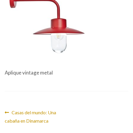
CONTACTO
Aplique vintage metal
Navegación
Anterior:
Casas del mundo: Una
cabaña en Dinamarca
de