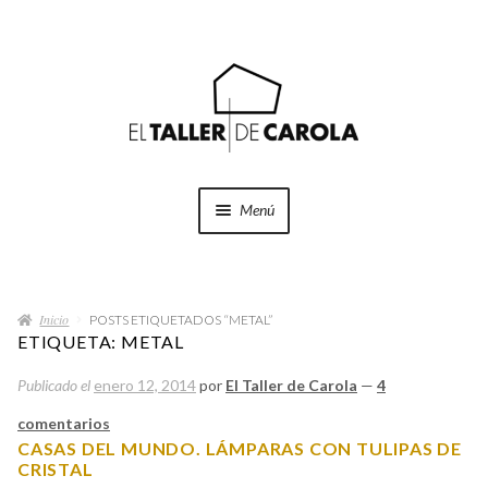
Ir
Ir
a
al
la
contenido
navegación
Menú
SHOP
Expand
el
Inicio
menú
POSTS ETIQUETADOS “METAL”
PROYECTOS
ETIQUETA:
METAL
hijo
Publicado el
enero 12, 2014
por
El Taller de Carola
—
4
QUÉ HACEMOS
comentarios
QUIÉNES SOMOS
CASAS DEL MUNDO. LÁMPARAS CON TULIPAS DE
CRISTAL