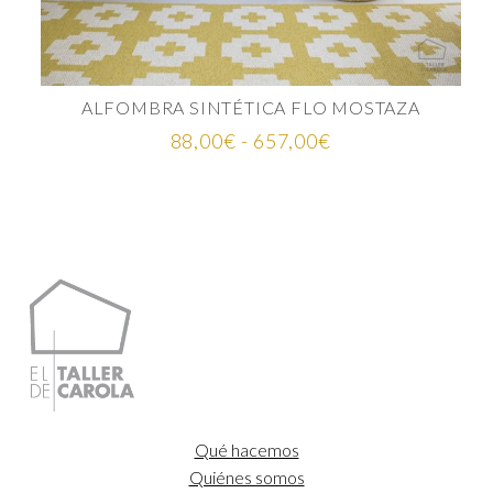
ALFOMBRA SINTÉTICA FLO MOSTAZA
Rango
88,00
€
-
657,00
€
de
precios:
desde
88,00€
hasta
657,00€
Qué hacemos
Quiénes somos