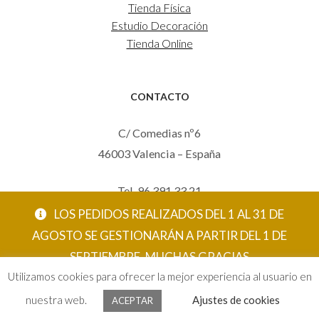
Tienda Física
Estudio Decoración
Tienda Online
CONTACTO
C/ Comedias nº6
46003 Valencia – España
Tel. 96 391 33 21
Mov. 620 123 461
LOS PEDIDOS REALIZADOS DEL 1 AL 31 DE
carola@eltallerdecarola.com
AGOSTO SE GESTIONARÁN A PARTIR DEL 1 DE
SEPTIEMBRE. MUCHAS GRACIAS
© El Taller de Carola 2026
Utilizamos cookies para ofrecer la mejor experiencia al usuario en
ACEPTAR
nuestra web.
Ajustes de cookies
ACEPTAR
0