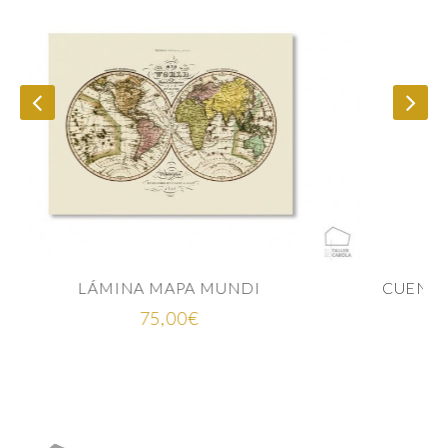
Rango
25,00
€
-
35,00
€
de
precios:
desde
25,00€