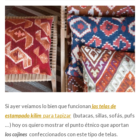
CONTACTO
Si ayer veíamos lo bien que funcionan
las telas de
estampado kilim
para tapizar
(butacas, sillas, sofás, pufs
… ) hoy os quiero mostrar el punto étnico que aportan
los cojines
confeccionados con este tipo de telas.