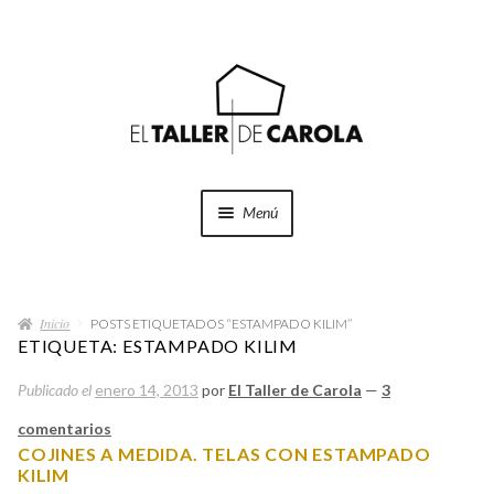
Ir
Ir
a
al
la
contenido
navegación
Menú
SHOP
Expand
el
Inicio
menú
POSTS ETIQUETADOS “ESTAMPADO KILIM”
PROYECTOS
ETIQUETA:
ESTAMPADO KILIM
hijo
Publicado el
enero 14, 2013
por
El Taller de Carola
—
3
QUÉ HACEMOS
comentarios
QUIÉNES SOMOS
COJINES A MEDIDA. TELAS CON ESTAMPADO
KILIM