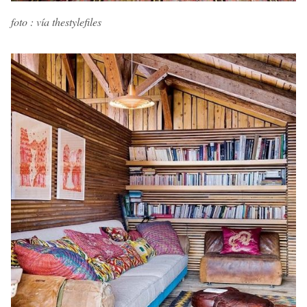
foto : vía thestylefiles