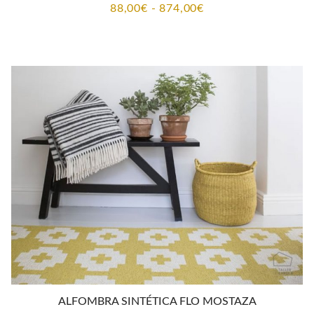
Rango
88,00
€
-
874,00
€
de
precios:
desde
88,00€
hasta
874,00€
ALFOMBRA SINTÉTICA FLO MOSTAZA