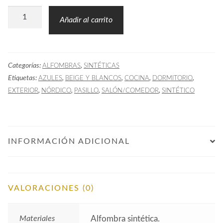
Alfombra
Añadir al carrito
Sintética
ANN
Azul
Categorías:
,
ALFOMBRAS
SINTÉTICAS
Denim
Etiquetas:
,
,
,
,
AZULES
BEIGE Y BLANCOS
COCINA
DORMITORIO
cantidad
,
,
,
,
EXTERIOR
NÓRDICO
PASILLO
SALÓN/COMEDOR
SINTÉTICO
INFORMACIÓN ADICIONAL
VALORACIONES (0)
Materiales
Alfombra sintética.