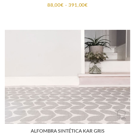
Rango
88,00
€
-
391,00
€
de
precios:
desde
88,00€
hasta
391,00€
ALFOMBRA SINTÉTICA KAR GRIS