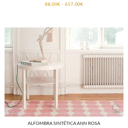
Rango
88,00
€
-
657,00
€
de
precios:
desde
88,00€
hasta
657,00€
ALFOMBRA SINTÉTICA ANN ROSA