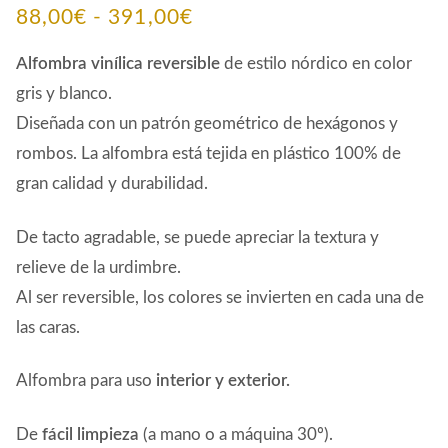
Rango
88,00
€
-
391,00
€
de
Alfombra vinílica reversible
de estilo nórdico en color
precios:
gris y blanco.
Diseñada con un patrón geométrico de hexágonos y
desde
rombos. La alfombra está tejida en plástico 100% de
88,00€
gran calidad y durabilidad.
hasta
391,00€
De tacto agradable, se puede apreciar la textura y
relieve de la urdimbre.
Al ser reversible, los colores se invierten en cada una de
las caras.
Alfombra para uso
interior y exterior.
De
fácil limpieza
(a mano o a máquina 30º).