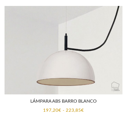
desde
157,30€
hasta
192,39€
LÁMPARA ABS BARRO BLANCO
Rango
197,20
€
-
223,85
€
de
precios: