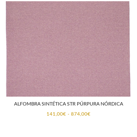
desde
141,00€
hasta
874,00€
ALFOMBRA SINTÉTICA STR PÚRPURA NÓRDICA
Rango
141,00
€
-
874,00
€
de
precios: