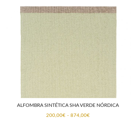
desde
200,00€
hasta
874,00€
ALFOMBRA SINTÉTICA SHA VERDE NÓRDICA
Rango
200,00
€
-
874,00
€
de
precios: