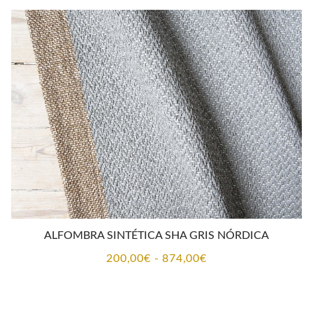
desde
200,00€
hasta
874,00€
ALFOMBRA SINTÉTICA SHA GRIS NÓRDICA
Rango
200,00
€
-
874,00
€
de
precios: