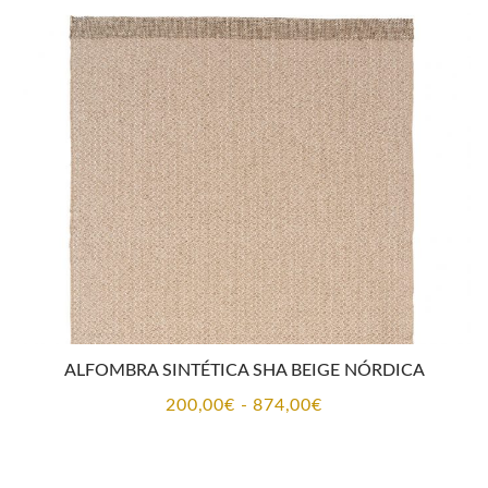
desde
200,00€
hasta
874,00€
ALFOMBRA SINTÉTICA SHA BEIGE NÓRDICA
Rango
200,00
€
-
874,00
€
de
precios: