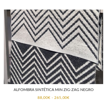
precios:
desde
88,00€
hasta
265,00€
ALFOMBRA SINTÉTICA MIN ZIG-ZAG NEGRO
Rango
88,00
€
-
265,00
€
de