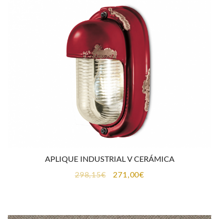
298,15€.
271,00€.
APLIQUE INDUSTRIAL V CERÁMICA
El
El
298,15
€
271,00
€
precio
precio
original
actual
era:
es: