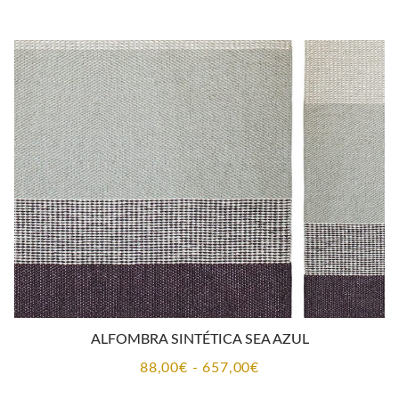
precios:
desde
88,00€
hasta
657,00€
ALFOMBRA SINTÉTICA SEA AZUL
Rango
88,00
€
-
657,00
€
de