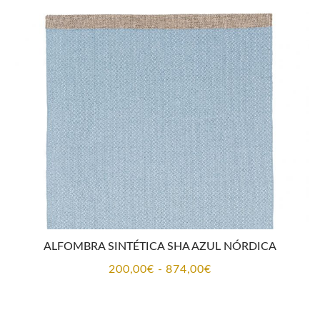
desde
141,00€
hasta
874,00€
ALFOMBRA SINTÉTICA SHA AZUL NÓRDICA
Rango
200,00
€
-
874,00
€
de
precios: