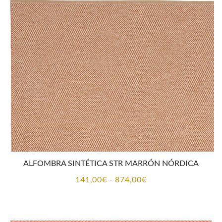
141,00€
hasta
874,00€
ALFOMBRA SINTÉTICA STR MARRÓN NÓRDICA
Rango
141,00
€
-
874,00
€
de
precios:
desde