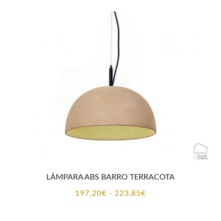
desde
197,20€
hasta
223,85€
LÁMPARA ABS BARRO TERRACOTA
Rango
197,20
€
-
223,85
€
de
precios: