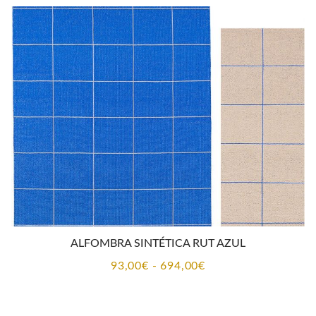
desde
93,00€
hasta
694,00€
ALFOMBRA SINTÉTICA RUT AZUL
Rango
93,00
€
-
694,00
€
de
precios: