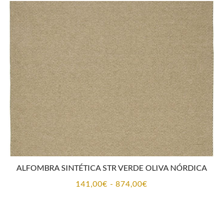
desde
141,00€
hasta
874,00€
ALFOMBRA SINTÉTICA STR VERDE OLIVA NÓRDICA
Rango
141,00
€
-
874,00
€
de
precios: