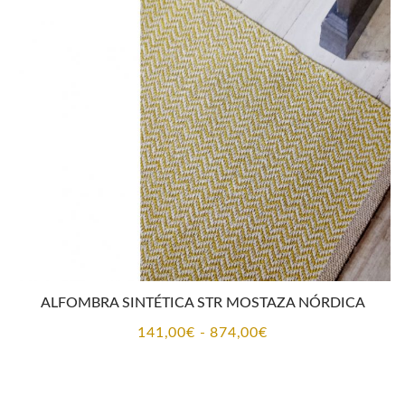
desde
141,00€
hasta
874,00€
ALFOMBRA SINTÉTICA STR MOSTAZA NÓRDICA
Rango
141,00
€
-
874,00
€
de
precios: