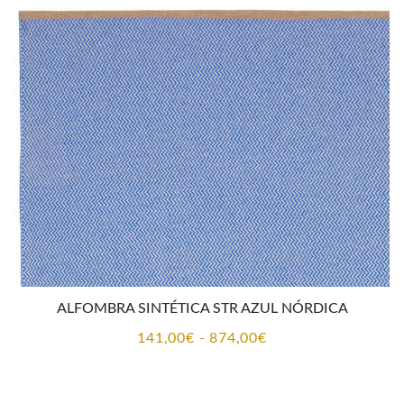
desde
141,00€
hasta
874,00€
ALFOMBRA SINTÉTICA STR AZUL NÓRDICA
Rango
141,00
€
-
874,00
€
de
precios: