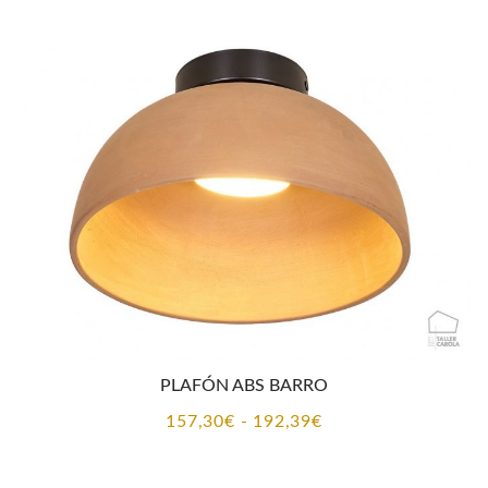
PLAFÓN ABS BARRO
Rango
157,30
€
-
192,39
€
de
precios: