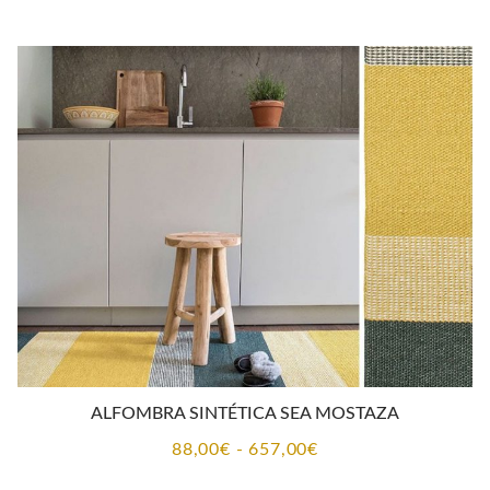
precios:
desde
88,00€
hasta
265,00€
ALFOMBRA SINTÉTICA SEA MOSTAZA
Rango
88,00
€
-
657,00
€
de