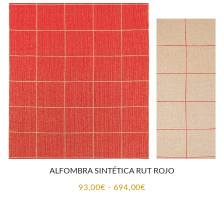
desde
200,00€
hasta
874,00€
ALFOMBRA SINTÉTICA RUT ROJO
Rango
93,00
€
-
694,00
€
de
precios: