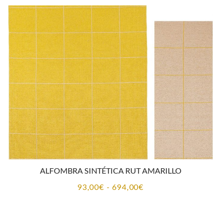
desde
93,00€
hasta
694,00€
ALFOMBRA SINTÉTICA RUT AMARILLO
Rango
93,00
€
-
694,00
€
de
precios: