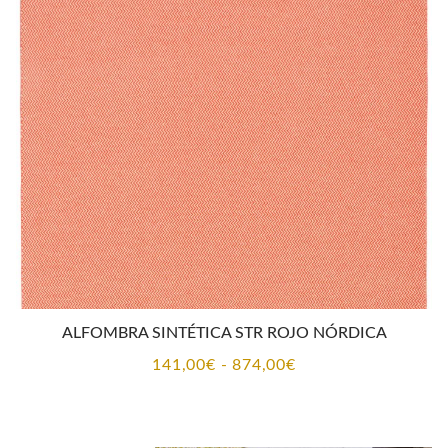
141,00€
hasta
874,00€
ALFOMBRA SINTÉTICA STR ROJO NÓRDICA
Rango
141,00
€
-
874,00
€
de
precios: