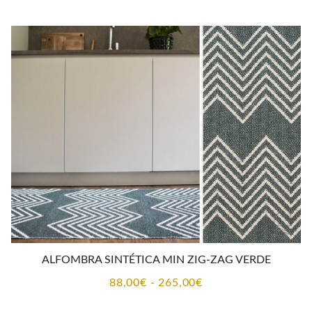
ALFOMBRA SINTÉTICA MIN ZIG-ZAG VERDE
Rango
88,00
€
-
265,00
€
de