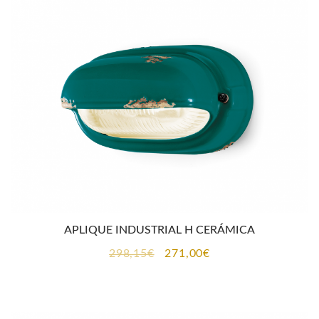
CONTACTO
APLIQUE INDUSTRIAL H CERÁMICA
El
El
298,15
€
271,00
€
precio
precio
original
actual
era:
es: