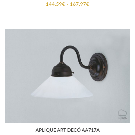
Rango
144,59
€
-
167,97
€
de
precios:
desde
144,59€
hasta
167,97€
APLIQUE ART DECÓ AA717A