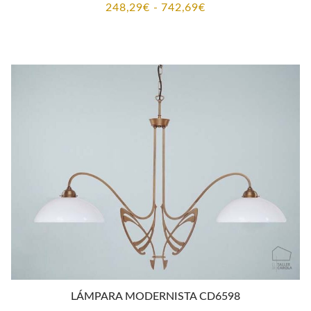
Rango
248,29
€
-
742,69
€
de
precios:
desde
248,29€
hasta
742,69€
LÁMPARA MODERNISTA CD6598