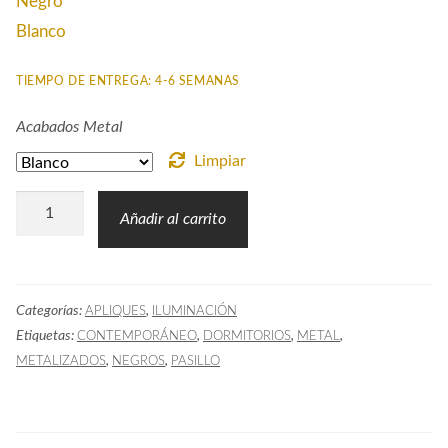
Negro
Blanco
TIEMPO DE ENTREGA: 4-6 SEMANAS
Acabados Metal
Limpiar
Aplique
Añadir al carrito
Foco
Led
Negro
Categorías:
,
APLIQUES
ILUMINACIÓN
cantidad
Etiquetas:
,
,
,
CONTEMPORÁNEO
DORMITORIOS
METAL
,
,
METALIZADOS
NEGROS
PASILLO