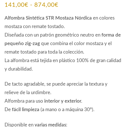
Rango
141,00
€
-
874,00
€
de
Alfombra Sintética STR Mostaza Nórdica
en colores
precios:
mostaza con remate tostado.
Diseñada con un patrón geométrico neutro en
forma de
desde
pequeño zig-zag
que combina el color mostaza y el
141,00€
remate tostado para toda la colección.
hasta
La alfombra está tejida en plástico 100% de gran calidad
874,00€
y durabilidad.
De tacto agradable, se puede apreciar la textura y
relieve de la urdimbre.
Alfombra para uso
interior y exterior.
De
fácil limpieza
(a mano o a máquina 30º).
Disponible en
varias medidas
: