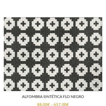
de
precios:
desde
115,00€
hasta
510,00€
ALFOMBRA SINTÉTICA FLO NEGRO
Rango
88,00
€
-
657,00
€