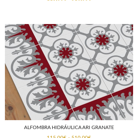
de
precios:
desde
115,00€
hasta
510,00€
ALFOMBRA HIDRÁULICA ARI GRANATE
Rango
115,00
€
-
510,00
€