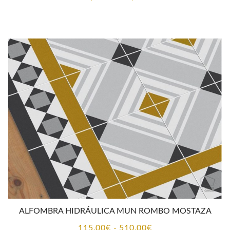
de
precios:
desde
88,00€
hasta
657,00€
ALFOMBRA HIDRÁULICA MUN ROMBO MOSTAZA
Rango
115,00
€
-
510,00
€