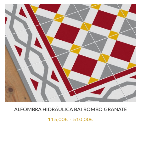
desde
115,00€
hasta
510,00€
ALFOMBRA HIDRÁULICA BAI ROMBO GRANATE
Rango
115,00
€
-
510,00
€
de
precios: