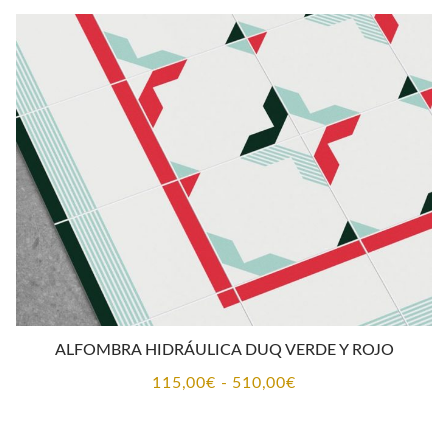
desde
115,00€
hasta
510,00€
ALFOMBRA HIDRÁULICA DUQ VERDE Y ROJO
Rango
115,00
€
-
510,00
€
de
precios: