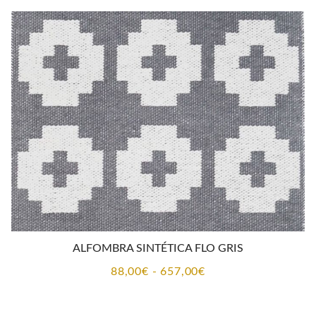
desde
115,00€
hasta
510,00€
ALFOMBRA SINTÉTICA FLO GRIS
Rango
88,00
€
-
657,00
€
de
precios: