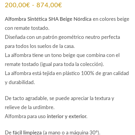
Rango
200,00
€
-
874,00
€
de
Alfombra Sintética SHA Beige Nórdica
en colores beige
precios:
con remate tostado.
Diseñada con un patrón geométrico neutro perfecta
desde
para todos los suelos de la casa.
200,00€
La alfombra tiene un tono beige que combina con el
hasta
remate tostado (igual para toda la colección).
874,00€
La alfombra está tejida en plástico 100% de gran calidad
y durabilidad.
De tacto agradable, se puede apreciar la textura y
relieve de la urdimbre.
Alfombra para uso
interior y exterior.
De
fácil limpieza
(a mano o a máquina 30º).