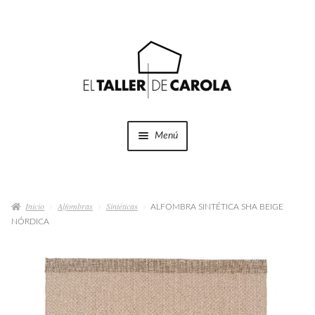
Ir
Ir
a
al
la
contenido
navegación
Menú
SHOP
Expandi
el
Inicio
Alfombras
Sintéticas
menú
ALFOMBRA SINTÉTICA SHA BEIGE
PROYECTOS
NÓRDICA
hijo
QUÉ HACEMOS
QUIÉNES SOMOS