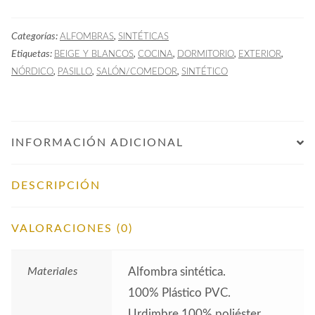
SHA
Beige
Categorías:
,
ALFOMBRAS
SINTÉTICAS
Nórdica
Etiquetas:
,
,
,
,
BEIGE Y BLANCOS
COCINA
DORMITORIO
EXTERIOR
cantidad
,
,
,
NÓRDICO
PASILLO
SALÓN/COMEDOR
SINTÉTICO
INFORMACIÓN ADICIONAL
DESCRIPCIÓN
VALORACIONES (0)
Materiales
Alfombra sintética.
100% Plástico PVC.
Urdimbre 100% poliéster.