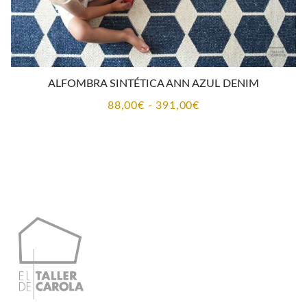
ALFOMBRA SINTÉTICA ANN AZUL DENIM
Rango
88,00
€
-
391,00
€
de
precios:
desde
88,00€
hasta
391,00€