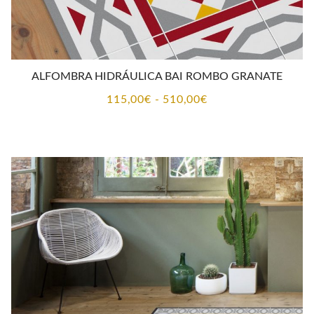
ALFOMBRA HIDRÁULICA BAI ROMBO GRANATE
Rango
115,00
€
-
510,00
€
de
precios:
desde
115,00€
hasta
510,00€