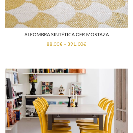
ALFOMBRA SINTÉTICA GER MOSTAZA
Rango
88,00
€
-
391,00
€
de
precios:
desde
88,00€
hasta
391,00€