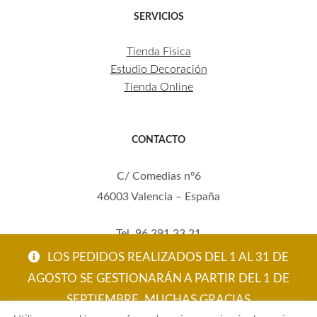
SERVICIOS
Tienda Física
Estudio Decoración
Tienda Online
CONTACTO
C/ Comedias nº6
46003 Valencia – España
Tel. 96 391 33 21
Mov. 620 123 461
LOS PEDIDOS REALIZADOS DEL 1 AL 31 DE
carola@eltallerdecarola.com
AGOSTO SE GESTIONARÁN A PARTIR DEL 1 DE
SEPTIEMBRE. MUCHAS GRACIAS
© El Taller de Carola 2026