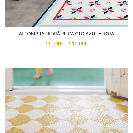
ALFOMBRA HIDRÁULICA GLO AZUL Y ROJA
Rango
115,00
€
-
510,00
€
de
precios:
desde
115,00€
hasta
510,00€