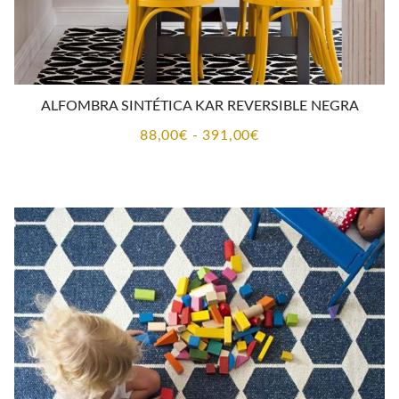
ALFOMBRA SINTÉTICA KAR REVERSIBLE NEGRA
Rango
88,00
€
-
391,00
€
de
precios:
desde
88,00€
hasta
391,00€