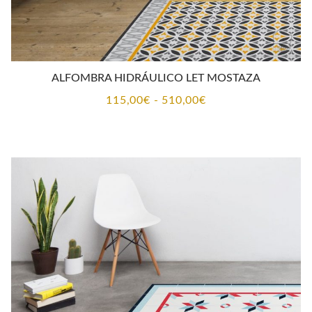
ALFOMBRA HIDRÁULICO LET MOSTAZA
Rango
115,00
€
-
510,00
€
de
precios:
desde
115,00€
hasta
510,00€