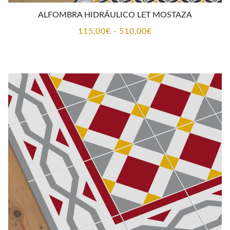
ALFOMBRA HIDRÁULICO LET MOSTAZA
Rango
115,00
€
-
510,00
€
de
precios:
desde
115,00€
hasta
510,00€