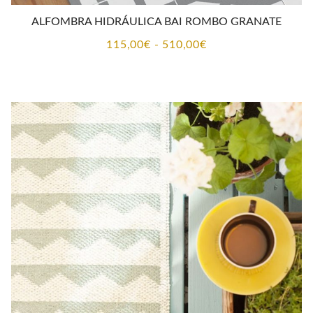
ALFOMBRA HIDRÁULICA BAI ROMBO GRANATE
Rango
115,00
€
-
510,00
€
de
precios:
desde
115,00€
hasta
510,00€