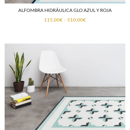
ALFOMBRA HIDRÁULICA GLO AZUL Y ROJA
Rango
115,00
€
-
510,00
€
de
precios:
desde
115,00€
hasta
510,00€