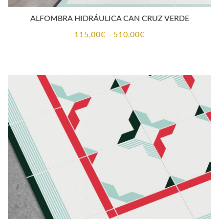
ALFOMBRA HIDRÁULICA CAN CRUZ VERDE
Rango
115,00
€
-
510,00
€
de
precios:
desde
115,00€
hasta
510,00€