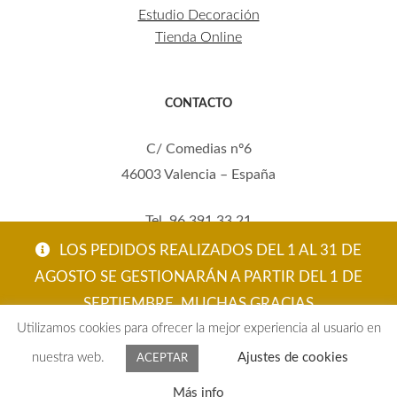
Estudio Decoración
Tienda Online
CONTACTO
C/ Comedias nº6
46003 Valencia – España
Tel. 96 391 33 21
Mov. 620 123 461
LOS PEDIDOS REALIZADOS DEL 1 AL 31 DE
carola@eltallerdecarola.com
AGOSTO SE GESTIONARÁN A PARTIR DEL 1 DE
SEPTIEMBRE. MUCHAS GRACIAS
© El Taller de Carola 2026
Utilizamos cookies para ofrecer la mejor experiencia al usuario en
ACEPTAR
nuestra web.
Ajustes de cookies
ACEPTAR
0
Más info