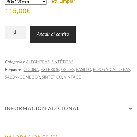
Limpiar
115,00
€
Alfombra
Añadir al carrito
Hidráulica
ARI
granate
Categorías:
,
ALFOMBRAS
SINTÉTICAS
cantidad
Etiquetas:
,
,
,
,
,
COCINA
EXTERIOR
GRISES
PASILLO
ROJOS Y CALDERAS
,
,
SALÓN/COMEDOR
SINTÉTICO
VINTAGE
INFORMACIÓN ADICIONAL