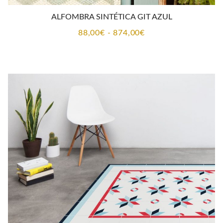
ALFOMBRA SINTÉTICA GIT AZUL
Rango
88,00
€
-
874,00
€
de
precios:
desde
88,00€
hasta
874,00€