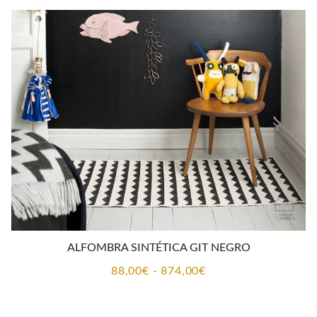
desde
88,00€
hasta
391,00€
ALFOMBRA SINTÉTICA GIT NEGRO
Rango
88,00
€
-
874,00
€
de
precios: