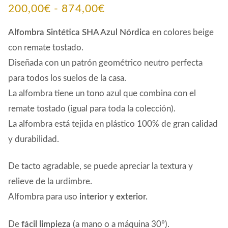
Rango
200,00
€
-
874,00
€
de
Alfombra Sintética SHA Azul Nórdica
en colores beige
precios:
con remate tostado.
Diseñada con un patrón geométrico neutro perfecta
desde
para todos los suelos de la casa.
200,00€
La alfombra tiene un tono azul que combina con el
hasta
remate tostado (igual para toda la colección).
874,00€
La alfombra está tejida en plástico 100% de gran calidad
y durabilidad.
De tacto agradable, se puede apreciar la textura y
relieve de la urdimbre.
Alfombra para uso
interior y exterior.
De
fácil limpieza
(a mano o a máquina 30º).