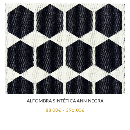
desde
115,00€
hasta
510,00€
ALFOMBRA SINTÉTICA ANN NEGRA
Rango
88,00
€
-
391,00
€
de
precios: