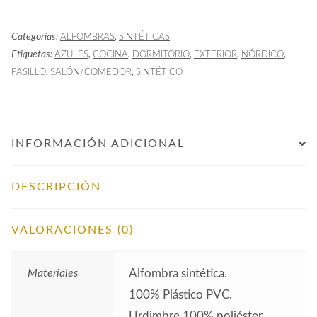
SHA
Azul
Categorías:
,
ALFOMBRAS
SINTÉTICAS
Nórdica
Etiquetas:
,
,
,
,
,
AZULES
COCINA
DORMITORIO
EXTERIOR
NÓRDICO
cantidad
,
,
PASILLO
SALÓN/COMEDOR
SINTÉTICO
INFORMACIÓN ADICIONAL
DESCRIPCIÓN
VALORACIONES (0)
Materiales
Alfombra sintética.
100% Plástico PVC.
Urdimbre 100% poliéster.