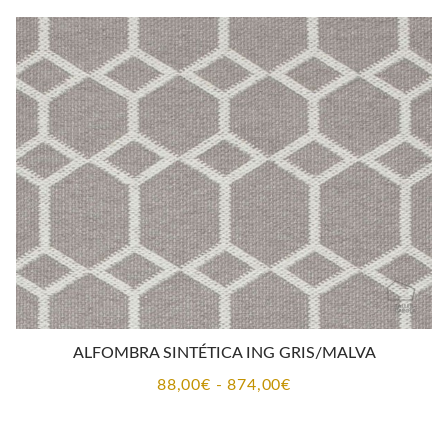
desde
88,00€
hasta
874,00€
ALFOMBRA SINTÉTICA ING GRIS/MALVA
Rango
88,00
€
-
874,00
€
de
precios: