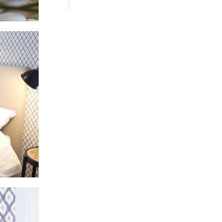
precios:
desde
25,00€
hasta
35,00€