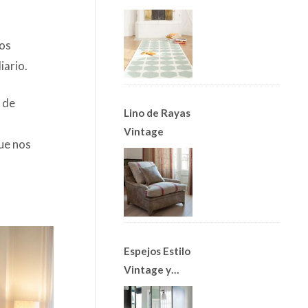
Alfombras
Nórdicas
os
iario.
a de
Lino de Rayas
Vintage
que nos
Espejos Estilo
Vintage y
Apliques Art
Decó