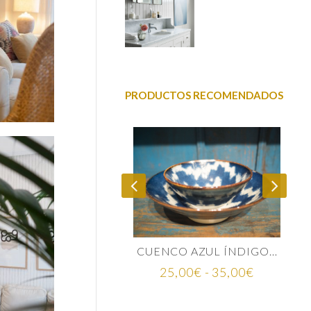
PRODUCTOS RECOMENDADOS
MINA MAPA MUNDI
CUENCO AZUL ÍNDIGO CERÁMICA JAPONESA
Rango
75,00
€
25,00
€
-
35,00
€
de