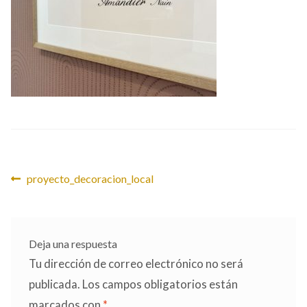
CONTACTO
Navegación
Anterior:
proyecto_decoracion_local
de
entradas
Deja una respuesta
Tu dirección de correo electrónico no será
publicada.
Los campos obligatorios están
marcados con
*