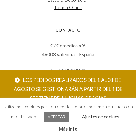
Tienda Online
CONTACTO
C/ Comedias nº6
46003 Valencia – España
Tel. 96 391 33 21
Mov. 620 123 461
LOS PEDIDOS REALIZADOS DEL 1 AL 31 DE
carola@eltallerdecarola.com
AGOSTO SE GESTIONARÁN A PARTIR DEL 1 DE
SEPTIEMBRE. MUCHAS GRACIAS
© El Taller de Carola 2026
Utilizamos cookies para ofrecer la mejor experiencia al usuario en
ACEPTAR
nuestra web.
Ajustes de cookies
ACEPTAR
0
Más info
Buscar