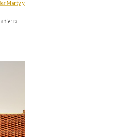
ier Marty
y
n tierra