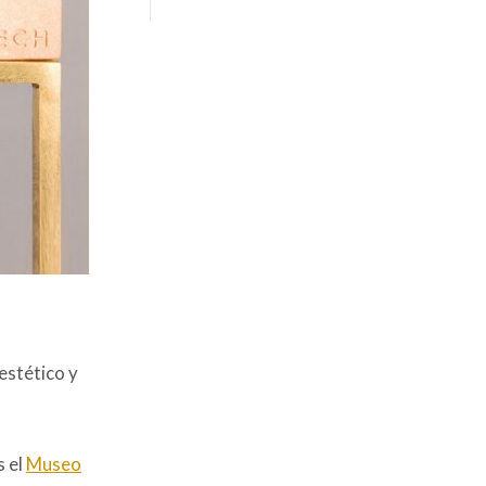
precios:
desde
25,00€
hasta
35,00€
estético y
s el
Museo