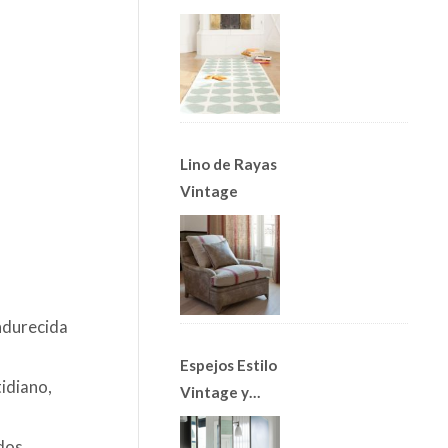
Alfombras
Nórdicas
Lino de Rayas
Vintage
endurecida
Espejos Estilo
tidiano,
Vintage y
Apliques Art
ados
Decó