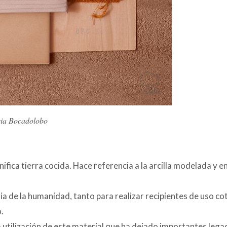
via Bocadolobo
gnifica tierra cocida. Hace referencia a la arcilla modelada y 
ria de la humanidad, tanto para realizar recipientes de uso co
.
 utilización de este material que ha dejado importantes leg