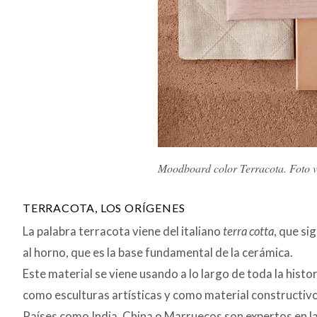
Moodboard color Terracota. Foto 
TERRACOTA, LOS ORÍGENES
La palabra terracota viene del italiano
terra cotta
, que si
al horno, que es la base fundamental de la cerámica.
Este material se viene usando a lo largo de toda la histo
como esculturas artísticas y como material constructivo
Países como India, China o Marruecos son expertos en la