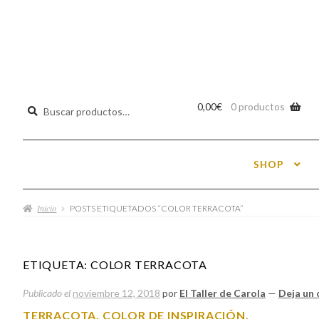
Buscar
0,00
€
0 productos
por:
SHOP
Inicio
POSTS ETIQUETADOS “COLOR TERRACOTA”
ETIQUETA:
COLOR TERRACOTA
Publicado el
noviembre 12, 2018
por
El Taller de Carola
—
Deja un
TERRACOTA, COLOR DE INSPIRACIÓN.