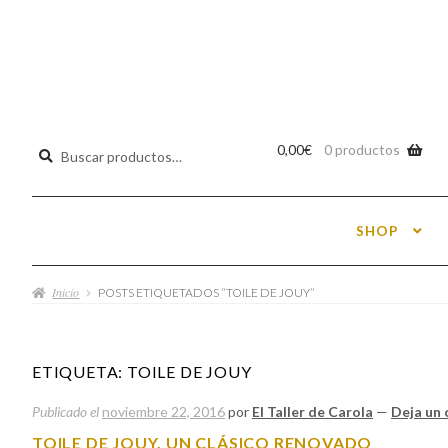
Buscar
0,00
€
0 productos
por:
SHOP
Inicio
POSTS ETIQUETADOS “TOILE DE JOUY”
ETIQUETA:
TOILE DE JOUY
Publicado el
noviembre 22, 2016
por
El Taller de Carola
—
Deja un
TOILE DE JOUY, UN CLÁSICO RENOVADO