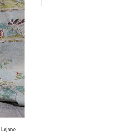
precios:
desde
25,00€
hasta
35,00€
l Lejano