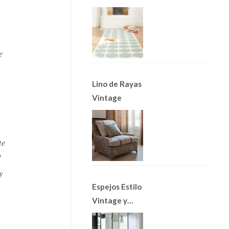
Alfombras
Nórdicas
e
Lino de Rayas
Vintage
te
l
y
Espejos Estilo
Vintage y
Apliques Art
Decó