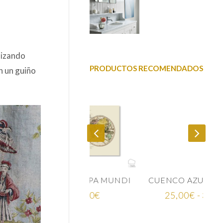
lizando
PRODUCTOS RECOMENDADOS
n un guiño
MINA MAPA MUNDI
CUENCO AZUL ÍNDIGO CERÁMICA JAPONESA
Rango
75,00
€
25,00
€
-
35,00
€
de