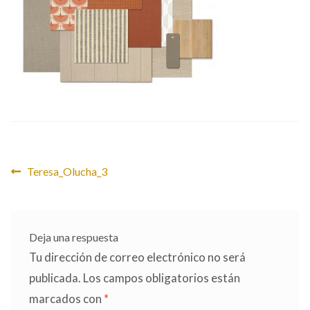
CONTACTO
Navegación
Anterior:
Teresa_Olucha_3
de
entradas
Deja una respuesta
Tu dirección de correo electrónico no será
publicada.
Los campos obligatorios están
marcados con
*