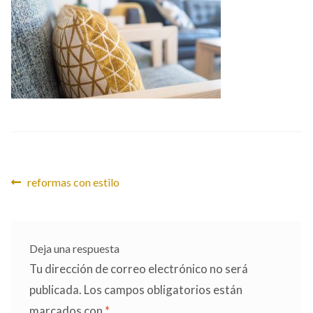
CONTACTO
Navegación
Anterior:
reformas con estilo
de
entradas
Deja una respuesta
Tu dirección de correo electrónico no será
publicada.
Los campos obligatorios están
marcados con
*