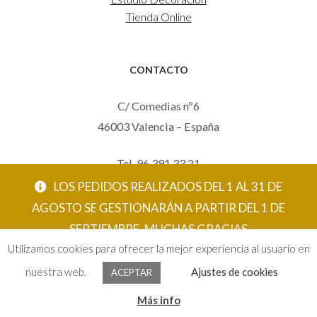
Tienda Online
CONTACTO
C/ Comedias nº6
46003 Valencia – España
Tel. 96 391 33 21
Mov. 620 123 461
LOS PEDIDOS REALIZADOS DEL 1 AL 31 DE
carola@eltallerdecarola.com
AGOSTO SE GESTIONARÁN A PARTIR DEL 1 DE
SEPTIEMBRE. MUCHAS GRACIAS
© El Taller de Carola 2026
Utilizamos cookies para ofrecer la mejor experiencia al usuario en
ACEPTAR
nuestra web.
Ajustes de cookies
ACEPTAR
0
Más info
Buscar