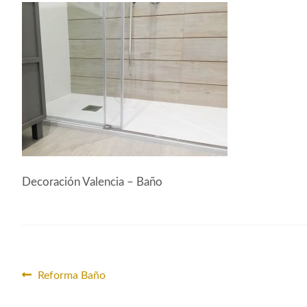
Decoración Valencia – Baño
Navegación
Anterior:
Reforma Baño
de