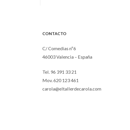
pr
d
2
ha
CONTACTO
3
C/ Comedias nº6
46003 Valencia – España
Tel. 96 391 33 21
Mov. 620 123 461
carola@eltallerdecarola.com