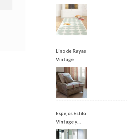
Alfombras
Nórdicas
Lino de Rayas
Vintage
Espejos Estilo
Vintage y
Apliques Art
Decó