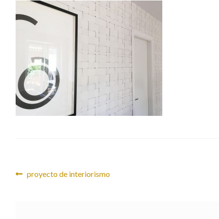
Navegación
Anterior:
proyecto de interiorismo
de
entradas