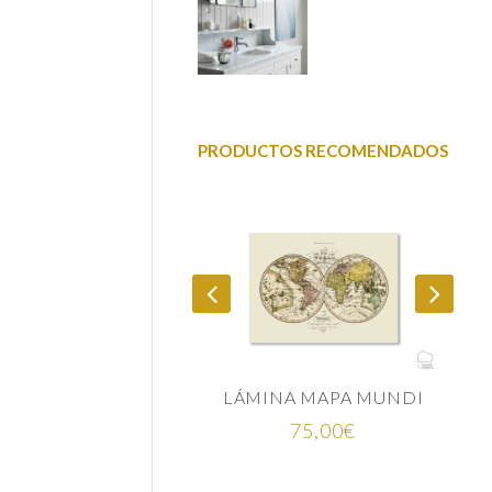
PRODUCTOS RECOMENDADOS
LÁMINA MAPA MUNDI
R
75,00
€
25,00
€
-
35,00
€
d